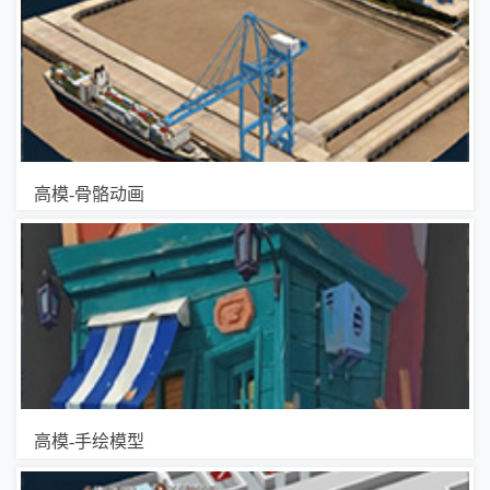
高模-骨骼动画
高模-手绘模型