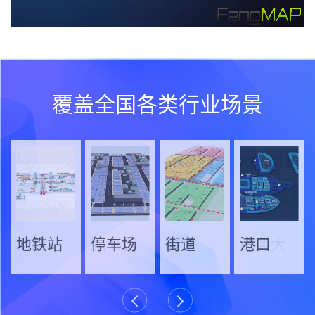
覆盖全国各类行业场景
商场
乡村
法院
地铁站
园区
医院
图书馆
停车场
工厂
博物馆
展馆
街道
机场
学校
政务大
港口
厅