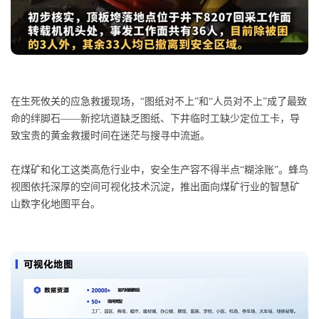
在生死攸关的应急救援现场，“图纸对不上”和“人员对不上”成了最致
命的绊脚石——新挖坑道缺乏图纸、下井临时工缺少定位工卡，导
致宝贵的黄金救援时间在迷茫与搜寻中流逝。
在煤矿和化工这类高危行业中，安全生产容不得半点“糊涂账”。蜂鸟
视图依托深厚的空间可视化技术沉淀，推出面向煤矿行业的智慧矿
山数字化地图平台。