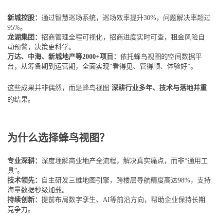
新城控股：
通过智慧巡场系统，巡场效率提升30%，问题解决率超过
95%。
龙湖集团：
招商管理全程可视化，招商进度实时可查，租金风险自
动预警，决策更科学。
万达、中海、新城地产等2000+项目：
依托蜂鸟视图的空间数据平
台，从筹备期到运营期，全面实现“看得见、管得顺、体验好”。
这些成果并非偶然，而是蜂鸟视图
深耕行业多年、技术与落地并重
的结果。
为什么选择蜂鸟视图？
专业深耕：
深度理解商业地产全流程，解决真实痛点，而非“通用工
具”。
技术领先：
自主研发三维地图引擎，跨楼层导航精度高达98%，支持
海量数据秒级加载。
持续创新：
提前布局数字孪生、AI等前沿方向，帮助企业保持长期
竞争力。